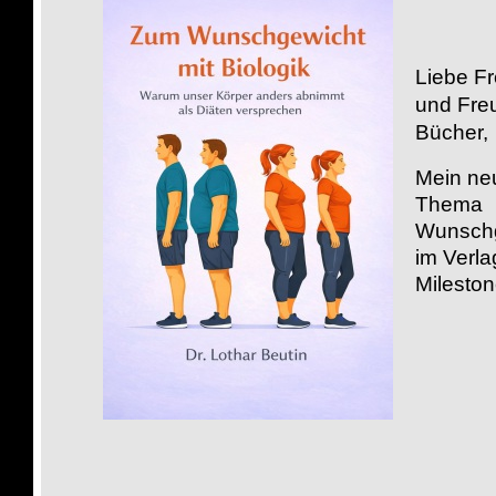
Liebe F
und Fre
Bücher,
M
ein n
Thema
Wunschg
im Verla
Milesto